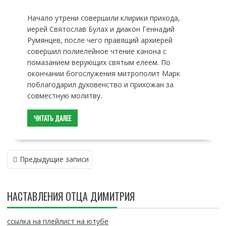
Начало утрени совершили клирики прихода,
иерей Святослав Булах и диакон Геннадий
Румянцев, после чего правящий архиерей
совершил полиелейное чтение канона с
помазанием верующих святым елеем. По
окончании богослужения митрополит Марк
поблагодарил духовенство и прихожан за
совместную молитву.
ЧИТАТЬ ДАЛЕЕ
Н
Предыдущие записи
А
В
И
НАСТАВЛЕНИЯ ОТЦА ДИМИТРИЯ
Г
А
Ц
ссылка на плейлист на ютубе