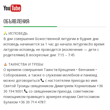
И
Я
П
О
ОБЪЯВЛЕНИЯ:
З
А
ИСПОВЕДЬ
П
В дни совершения Божественной литургии в будние дни
И
исповедь начинается за 1 час до начала литургии.Во время
С
литургии исповедь не проводится (исключение — дети с
Я
родителями).В воскресные дни: 7:15 – 7:45
М
ТАИНСТВА И ТРЕБЫ
О времени совершения Таинств:Крещения • Венчания •
Соборования, а также о служении молебнов и панихид
можно договориться:
с настоятелем прихода во имя
Святой Троицы священником Димитрием Корниловым +36
30 194 9001.
со священником прихода, советником-
помощником правящего архиерея епархии Святославом
Булахом +36 30 714 4787.