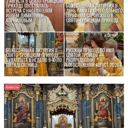
2 АВГУСТА В СВЯТО-ТРОИЦКОМ
ПРИХОДЕ СОСТОЯЛАСЬ
БОЖЕСТВЕННАЯ ЛИТУРГИЯ В
ВСТРЕЧА С НАСТОЯТЕЛЕМ
ДЕНЬ ПАМЯТИ ПРЕПОДОБНОГО
ИЕРЕЕМ ДИМИТРИЕМ
СЕРАФИМА САРОВСКОГО В
КОРНИЛОВЫМ
СВЯТО-ТРОИЦКОМ ПРИХОДЕ
БОЖЕСТВЕННАЯ ЛИТУРГИЯ В
РУССКИЙ ПРИХОД ВО ИМЯ
СВЯТО-ТРОИЦКОМ ПРИХОДЕ
СВЯТОЙ ТРОИЦЫ —
БУДАПЕШТА В НЕДЕЛЮ 9-Ю ПО
РАСПРЕДЕЛЕНИЕ
ПЯТИДЕСЯТНИЦЕ
БОГОСЛУЖЕНИЙ АВГУСТ 2026 Г.
Новости